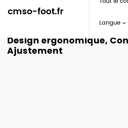
Tout le c
cmso-foot.fr
Langue
Poignée de badminton po
Design ergonomique, Con
Ajustement