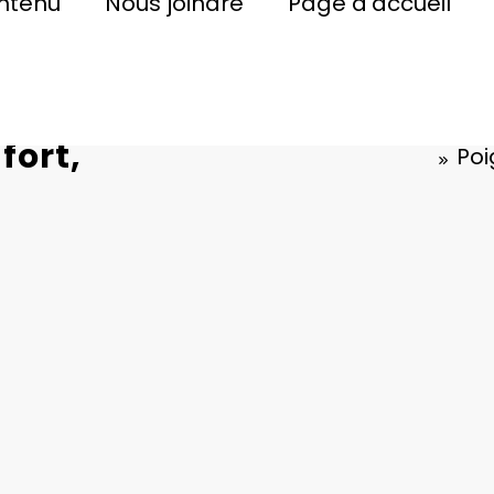
ontenu
Nous joindre
Page d’accueil
ur femmes :
fort,
Poi